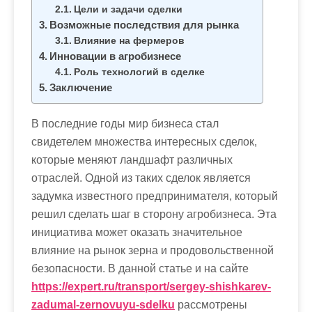
м
Цели и задачи сделки
о
Возможные последствия для рынка
м
Влияние на фермеров
Инновации в агробизнесе
у
Роль технологий в сделке
Заключение
В последние годы мир бизнеса стал
свидетелем множества интересных сделок,
которые меняют ландшафт различных
отраслей. Одной из таких сделок является
задумка известного предпринимателя, который
решил сделать шаг в сторону агробизнеса. Эта
инициатива может оказать значительное
влияние на рынок зерна и продовольственной
безопасности. В данной статье и на сайте
https://expert.ru/transport/sergey-shishkarev-
zadumal-zernovuyu-sdelku
рассмотрены