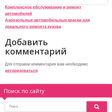
Н
Комплексное обслуживание и ремонт
автомобилей
а
Аэрозольные автомобильные краски для
в
локального ремонта кузова
и
Добавить
г
комментарий
а
ц
Для отправки комментария вам необходимо
и
авторизоваться
.
я
п
Поиск по сайту
о
з