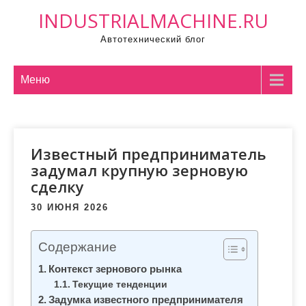
П
INDUSTRIALMACHINE.RU
р
Автотехнический блог
о
м
о
Меню
т
а
т
Известный предприниматель
ь
задумал крупную зерновую
к
сделку
с
о
30 ИЮНЯ 2026
д
е
Содержание
р
Контекст зернового рынка
ж
Текущие тенденции
и
Задумка известного предпринимателя