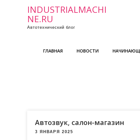
П
INDUSTRIALMACHI
р
NE.RU
о
Автотехнический блог
м
о
т
ГЛАВНАЯ
НОВОСТИ
НАЧИНАЮЩ
а
т
ь
к
с
о
д
е
р
Автозвук, салон-магазин
ж
3 ЯНВАРЯ 2025
и