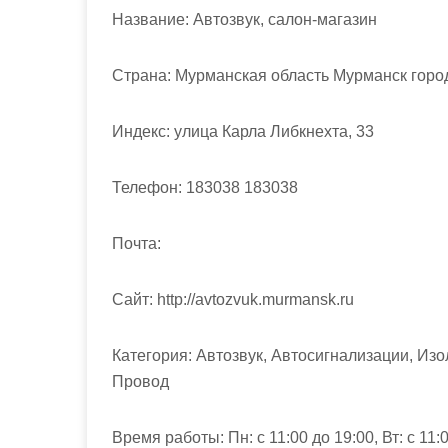
м
Название:
Автозвук, салон-магазин
о
м
Страна:
Мурманская область Мурманск город
у
Индекс:
улица Карла Либкнехта, 33
Телефон:
183038 183038
Почта:
Cайт:
http://avtozvuk.murmansk.ru
Категория:
Автозвук, Автосигнализации, Изо
Провод
Время работы:
Пн: с 11:00 до 19:00, Вт: с 11:0