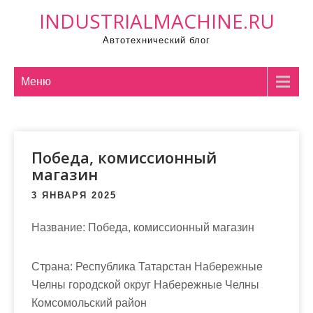
П
INDUSTRIALMACHINE.RU
р
Автотехнический блог
о
м
о
Меню
т
а
т
Победа, комиссионный
ь
магазин
к
с
3 ЯНВАРЯ 2025
о
д
Название:
Победа, комиссионный магазин
е
р
Страна:
Республика Татарстан Набережные
ж
Челны городской округ Набережные Челны
и
Комсомольский район