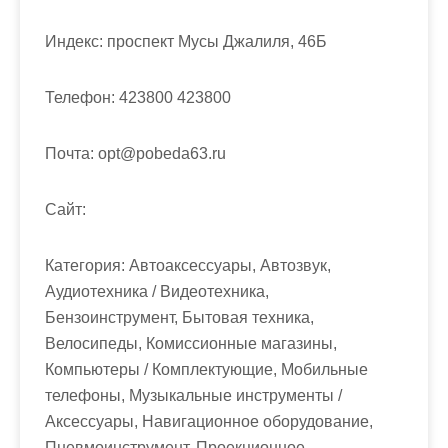
м
о
Индекс:
проспект Мусы Джалиля, 46Б
м
у
Телефон:
423800 423800
Почта:
opt@pobeda63.ru
Cайт:
Категория:
Автоаксессуары, Автозвук,
Аудиотехника / Видеотехника,
Бензоинструмент, Бытовая техника,
Велосипеды, Комиссионные магазины,
Компьютеры / Комплектующие, Мобильные
телефоны, Музыкальные инструменты /
Аксессуары, Навигационное оборудование,
Пневмоинструмент, Проекционное