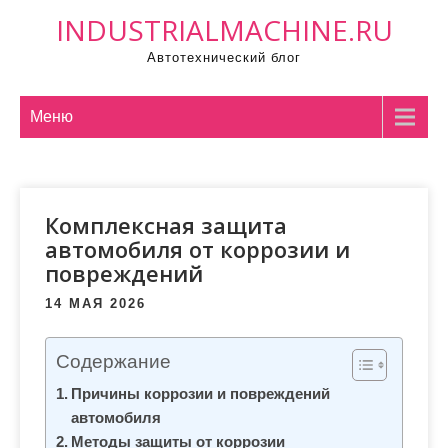
П
INDUSTRIALMACHINE.RU
р
Автотехнический блог
о
м
о
Меню
т
а
т
Комплексная защита
ь
автомобиля от коррозии и
к
повреждений
с
о
14 МАЯ 2026
д
е
Содержание
р
Причины коррозии и повреждений
ж
автомобиля
и
Методы защиты от коррозии