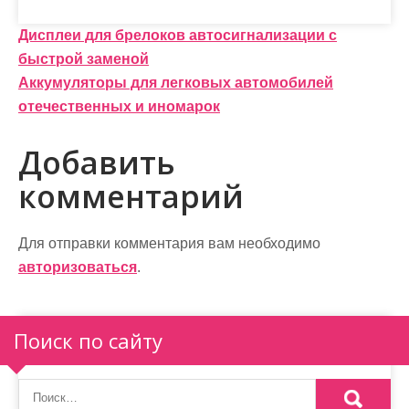
Н
Дисплеи для брелоков автосигнализации с
быстрой заменой
а
Аккумуляторы для легковых автомобилей
в
отечественных и иномарок
и
Добавить
г
комментарий
а
ц
Для отправки комментария вам необходимо
и
авторизоваться
.
я
п
Поиск по сайту
о