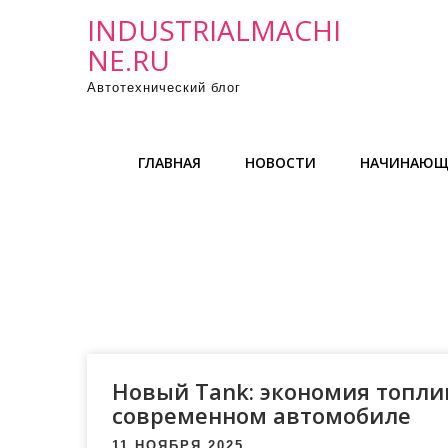
П
INDUSTRIALMACHI
р
NE.RU
о
Автотехнический блог
м
о
т
ГЛАВНАЯ
НОВОСТИ
НАЧИНАЮЩ
а
т
ь
к
с
о
д
е
р
Новый Tank: экономия топли
ж
современном автомобиле
и
11 НОЯБРЯ 2025