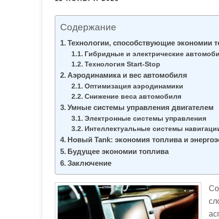
м
о
Содержание
м
у
Технологии, способствующие экономии 
Гибридные и электрические автомоб
Технология Start-Stop
Аэродинамика и вес автомобиля
Оптимизация аэродинамики
Снижение веса автомобиля
Умные системы управления двигателем
Электронные системы управления
Интеллектуальные системы навигаци
Новый Tank: экономия топлива и энерго
Будущее экономии топлива
Заключение
Со
сл
ас