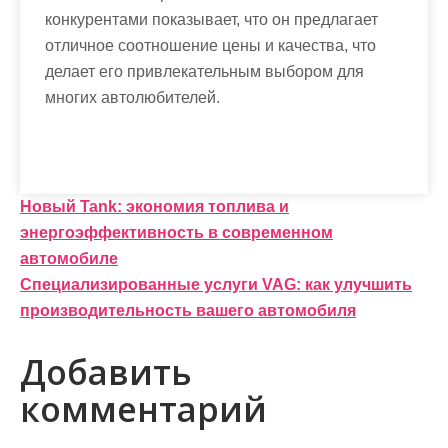
конкурентами показывает, что он предлагает
отличное соотношение цены и качества, что
делает его привлекательным выбором для
многих автолюбителей.
Н
Новый Tank: экономия топлива и
энергоэффективность в современном
а
автомобиле
в
Специализированные услуги VAG: как улучшить
и
производительность вашего автомобиля
г
Добавить
а
комментарий
ц