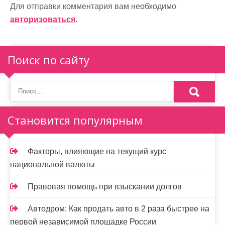
и
Для отправки комментария вам необходимо
авторизоваться
.
я
п
Поиск по сайту
о
з
а
п
Становится популярным
и
Факторы, влияющие на текущий курс
с
национальной валюты
я
Правовая помощь при взыскании долгов
м
Автодром: Как продать авто в 2 раза быстрее на
первой независимой площадке России