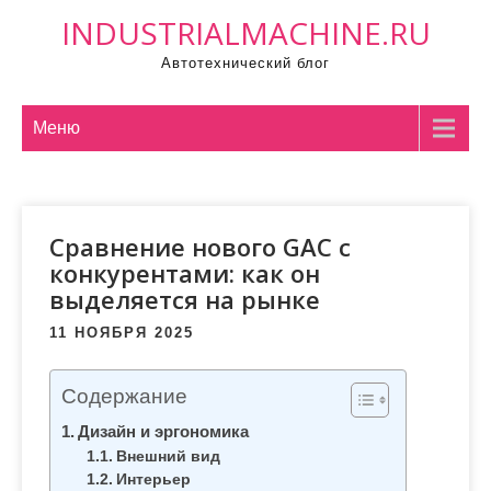
П
INDUSTRIALMACHINE.RU
р
Автотехнический блог
о
м
о
Меню
т
а
т
Сравнение нового GAC с
ь
конкурентами: как он
к
выделяется на рынке
с
о
11 НОЯБРЯ 2025
д
е
Содержание
р
Дизайн и эргономика
ж
Внешний вид
и
Интерьер